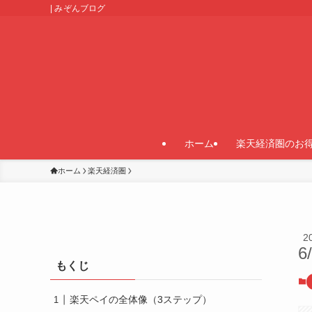
| みぞんブログ
ホーム
楽天経済圏のお
ホーム
楽天経済圏
2
6
もくじ
楽天ペイの全体像（3ステップ）