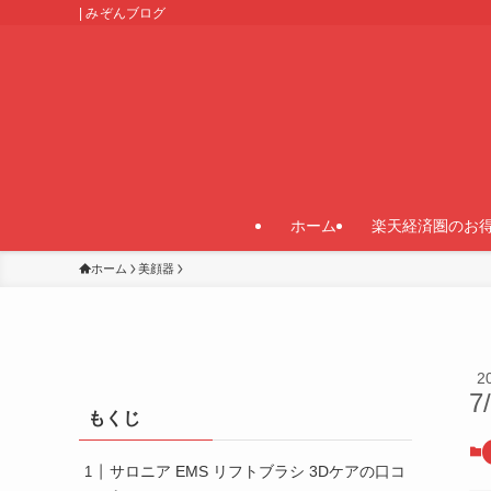
| みぞんブログ
ホーム
楽天経済圏のお
ホーム
美顔器
2
7
もくじ
サロニア EMS リフトブラシ 3Dケアの口コ