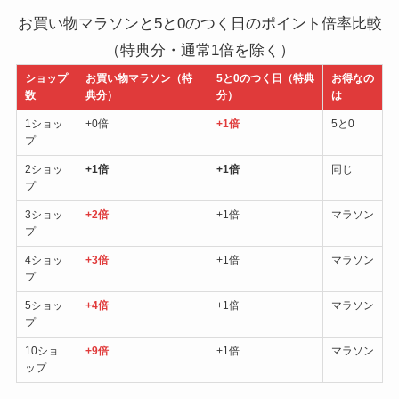
お買い物マラソンと5と0のつく日のポイント倍率比較
（特典分・通常1倍を除く）
ショップ
お買い物マラソン（特
5と0のつく日（特典
お得なの
数
典分）
分）
は
1ショッ
+0倍
+1倍
5と0
プ
2ショッ
+1倍
+1倍
同じ
プ
3ショッ
+2倍
+1倍
マラソン
プ
4ショッ
+3倍
+1倍
マラソン
プ
5ショッ
+4倍
+1倍
マラソン
プ
10ショ
+9倍
+1倍
マラソン
ップ