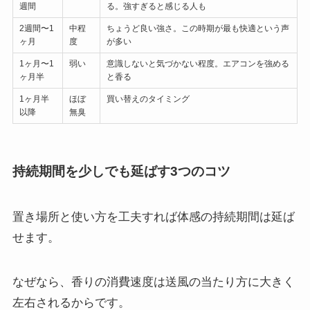
週間
る。強すぎると感じる人も
2週間〜1
中程
ちょうど良い強さ。この時期が最も快適という声
ヶ月
度
が多い
1ヶ月〜1
弱い
意識しないと気づかない程度。エアコンを強める
ヶ月半
と香る
1ヶ月半
ほぼ
買い替えのタイミング
以降
無臭
持続期間を少しでも延ばす3つのコツ
置き場所と使い方を工夫すれば体感の持続期間は延ば
せます。
なぜなら、香りの消費速度は送風の当たり方に大きく
左右されるからです。