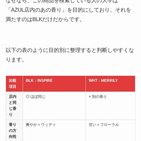
なぜなら、この商品を検索している人の大半は
「AZUL店内のあの香り」を目的にしており、それを
満たすのはBLKだけだからです。
以下の表のように目的別に整理すると判断しやすくな
ります。
比較
BLK：INSPIRE
WHT：MERRILY
項目
店内
◎ ほぼ同じ
× 別の香り
と同
じ香
り
香り
爽やか＋ウッディ
甘い＋フローラル
の方
向性