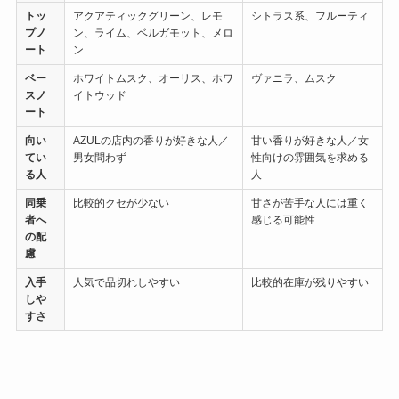
トッ
アクアティックグリーン、レモ
シトラス系、フルーティ
プノ
ン、ライム、ベルガモット、メロ
ート
ン
ベー
ホワイトムスク、オーリス、ホワ
ヴァニラ、ムスク
スノ
イトウッド
ート
向い
AZULの店内の香りが好きな人／
甘い香りが好きな人／女
てい
男女問わず
性向けの雰囲気を求める
る人
人
同乗
比較的クセが少ない
甘さが苦手な人には重く
者へ
感じる可能性
の配
慮
入手
人気で品切れしやすい
比較的在庫が残りやすい
しや
すさ