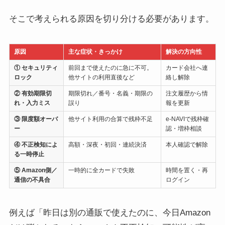
そこで考えられる原因を切り分ける必要があります。
原因
主な症状・きっかけ
解決の方向性
① セキュリティ
前回まで使えたのに急に不可。
カード会社へ連
ロック
他サイトの利用直後など
絡し解除
② 有効期限切
期限切れ／番号・名義・期限の
注文履歴から情
れ・入力ミス
誤り
報を更新
③ 限度額オーバ
他サイト利用の合算で残枠不足
e-NAVIで残枠確
ー
認・増枠相談
④ 不正検知によ
高額・深夜・初回・連続決済
本人確認で解除
る一時停止
⑤ Amazon側／
一時的に全カードで失敗
時間を置く・再
通信の不具合
ログイン
例えば「昨日は別の通販で使えたのに、今日Amazon