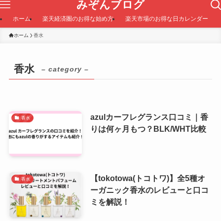
みぞんブログ
ホーム
楽天経済圏のお得な始め方
楽天市場のお得な日カレンダー
ホーム
香水
香水
– category –
azulカーフレグランス口コミ｜香
香水
りは何ヶ月もつ？BLK/WHT比較
【tokotowa(トコトワ)】全5種オ
香水
ーガニック香水のレビューと口コ
ミを解説！